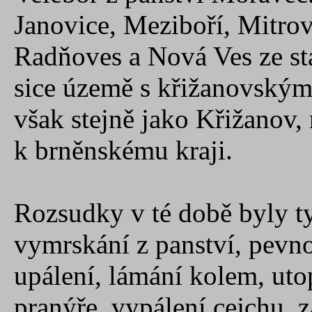
Janovice, Meziboří, Mitro
Radňoves a Nová Ves ze st
sice územě s křižanovským
však stejně jako Křižanov, 
k brněnskému kraji.
Rozsudky v té době byly tyt
vymrskání z panství, pevnos
upálení, lámání kolem, uto
pranýře, vypálení cejchu, z