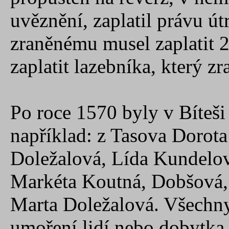
uvěznění, zaplatil právu út
zraněnému musel zaplatit 
zaplatit lazebníka, který zr
Po roce 1570 byly v Bíteši
například: z Tasova Dorota
Doležalová, Lída Kundelov
Markéta Koutná, Dobšová,
Marta Doležalová. Všechny
umoření lidí nebo dobytka,