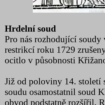
Hrdelní soud
Pro nás rozhodující soudy
restrikcí roku 1729 zrušen
ocitlo v působnosti Křižan
Již od poloviny 14. stolet
soudu osamostatnil soud K
obvod podstatně rozšířil. R