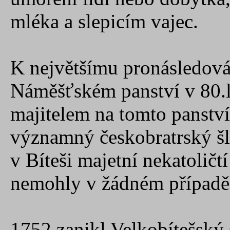
mléka a slepicím vajec.
K největšímu pronásledová
Náměšťském panství v 80.le
majitelem na tomto panství 
významný českobratrský šl
v Bíteši majetní nekatoličt
nemohly v žádném případě s
1752 zanikl Velkobítešský 