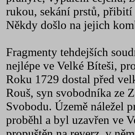
rukou, sekání prstů, přibití
Někdy došlo na jejich kom
Fragmenty tehdejších soud
nejlépe ve Velké Bíteši, p
Roku 1729 dostal před velk
Rouš, syn svobodníka ze Z
Svobodu. Územě náležel pr
proběhl a byl uzavřen ve V
propuštěn na reverz, v němž