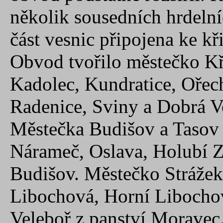
několik sousedních hrdelní
část vesnic připojena ke 
Obvod tvořilo městečko Kři
Kadolec, Kundratice, Ořec
Radenice, Sviny a Dobrá V
Městečka Budišov a Tasov
Nárameč, Oslava, Holubí Zh
Budišov. Městečko Strážek
Libochová, Horní Libocho
Veleboř z panství Moravec